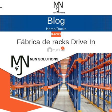
Blog
Home
Racks
RACKS
Fábrica de racks Drive In
0
mjn1