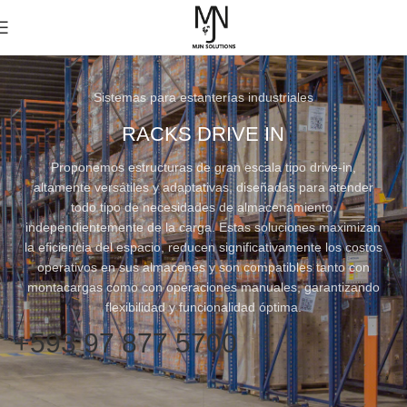
Sistemas para estanterías industriales
RACKS DRIVE IN
Proponemos estructuras de gran escala tipo drive-in,
altamente versátiles y adaptativas, diseñadas para atender
todo tipo de necesidades de almacenamiento,
independientemente de la carga. Estas soluciones maximizan
la eficiencia del espacio, reducen significativamente los costos
operativos en sus almacenes y son compatibles tanto con
montacargas como con operaciones manuales, garantizando
flexibilidad y funcionalidad óptima.
+593 97 877 5700